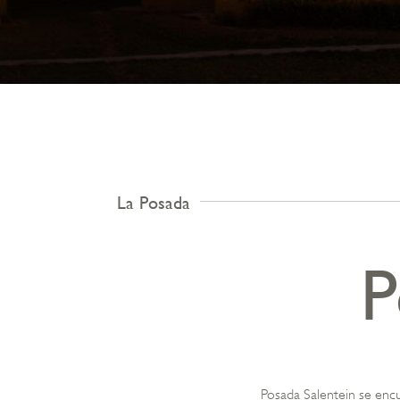
La Posada
P
Posada Salentein se encu