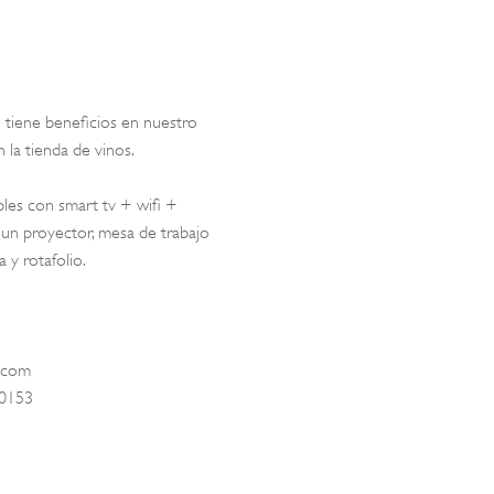
 tiene beneficios en nuestro
 la tienda de vinos.
les con smart tv + wifi +
un proyector, mesa de trabajo
 y rotafolio.
n.com
60153