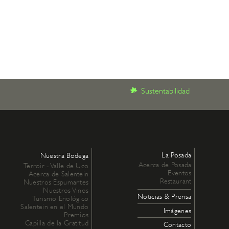
Sustentabilidad
La Posada
Nuestra Bodega
Acerca de Posada
Terroir - Valle de Uco
Eventos
Acerca de Salentein
Restaurant
Nuestros Espumantes
Nuestros Vinos
Noticias & Prensa
Turismo Enológico
Salentein en el Mundo
Imágenes
Premios
Capilla de la Gratitud
Contacto