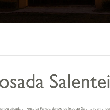
osada Salente
entra situada en Finca La Pampa, dentro de Espacio Salentein, en el d