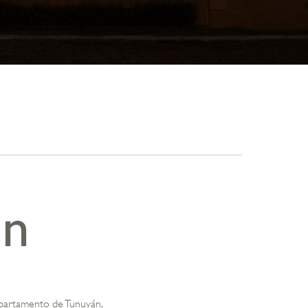
in
epartamento de Tunuyán,